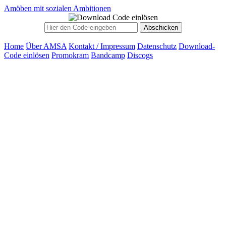
Amöben mit sozialen Ambitionen
Home
Über AMSA
Kontakt / Impressum
Datenschutz
Download-
Code einlösen
Promokram
Bandcamp
Discogs